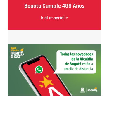
Bogotá Cumple 488 Años
Ir al especial >