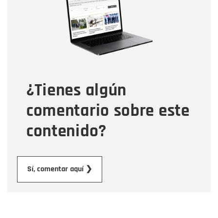
Correo electrónico
Tipo de comentario
¿Tienes algún
Mensaje
comentario sobre este
contenido?
Enviar
Sí, comentar aquí ❯