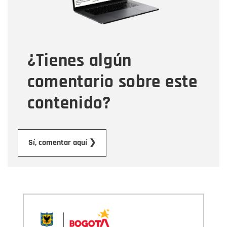
Tipo de comentario
¿Tienes algún
Mensaje
comentario sobre este
contenido?
Enviar
Sí, comentar aquí ❯