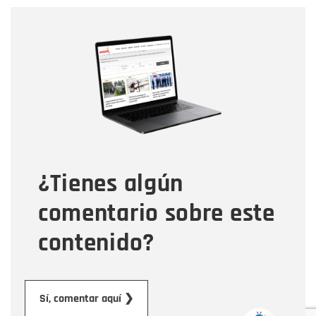
Nombre
Nombre
Correo electrónico
Tipo de comentario
¿Tienes algún
Mensaje
comentario sobre este
contenido?
Enviar
Sí, comentar aquí ❯