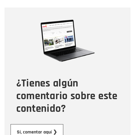
Nombre
Nombre
Correo electrónico
Tipo de comentario
¿Tienes algún
Mensaje
comentario sobre este
contenido?
Enviar
Sí, comentar aquí ❯