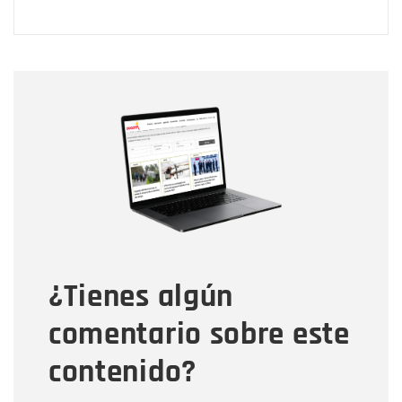
Nombre
Nombre
Correo electrónico
Tipo de comentario
¿Tienes algún
Mensaje
comentario sobre este
contenido?