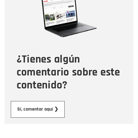
Correo electrónico
Tipo de comentario
¿Tienes algún
Mensaje
comentario sobre este
contenido?
Enviar
Sí, comentar aquí ❯