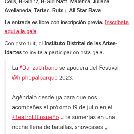
Celis
,
B-Girl 17
,
B-Girl Natt
,
Maléfica
,
Juliana
Avellaneda
,
Tartac
,
Ruts
y
All Star Flava
.
La entrada es libre con inscripción previa.
Inscríbete
aquí a la gala
.
Con este tuit, el
Instituto Distrital de las Artes-
Idartes
te invita a participar en esta gala:
La
#DanzaUrbano
se apodera del Festival
@hiphopalparque
2023.
Agéndalo desde ya para que nos
acompañes el próximo 19 de julio en el
#TeatroElEnsueño
y te sumerjas en una
noche llena de batallas, showcases y