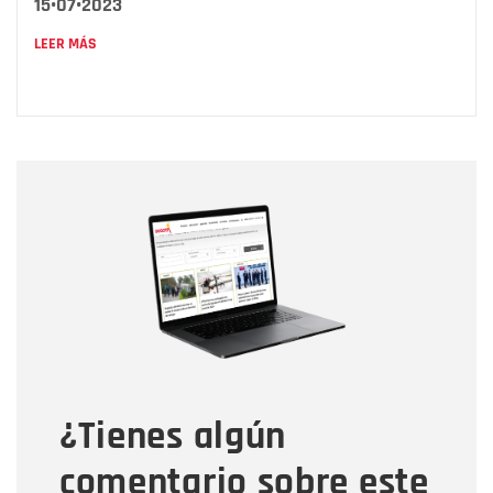
15•07•2023
LEER MÁS
Nombre
Nombre
Correo electrónico
Tipo de comentario
¿Tienes algún
Mensaje
comentario sobre este