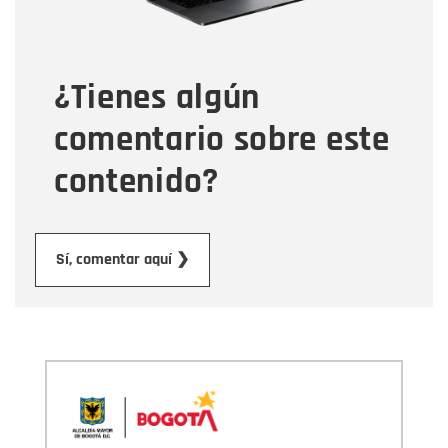
Tipo de comentario
¿Tienes algún
Mensaje
comentario sobre este
contenido?
Enviar
Sí, comentar aquí ❯