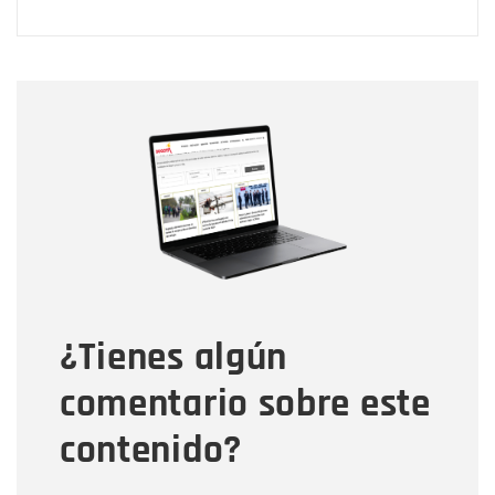
Nombre
Nombre
Correo electrónico
Tipo de comentario
¿Tienes algún
Mensaje
comentario sobre este
contenido?