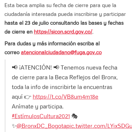
Esta beca amplia su fecha de cierre para que la
ciudadanía interesada pueda inscribirse y participar
hasta el 23 de julio consultando las bases y fechas
de cierre en
https://sicon.scrd.gov.co/
.
Para dudas y más información escriba al
correo
atencionalciudadano@fuga.gov.co
📢 ¡ATENCIÓN! 📢 Tenemos nueva fecha
de cierre para la Beca Reflejos del Bronx,
toda la info de inscribirte la encuentras
aquí 👉
https://t.co/VB8um4m18e
Anímate y participa.
#EstímulosCultura2021
🎭
✨
@BronxDC_Bogota
pic.twitter.com/LYixSDG