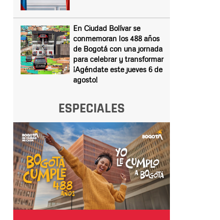
En Ciudad Bolívar se
conmemoran los 488 años
de Bogotá con una jornada
para celebrar y transformar
¡Agéndate este jueves 6 de
agosto!
ESPECIALES