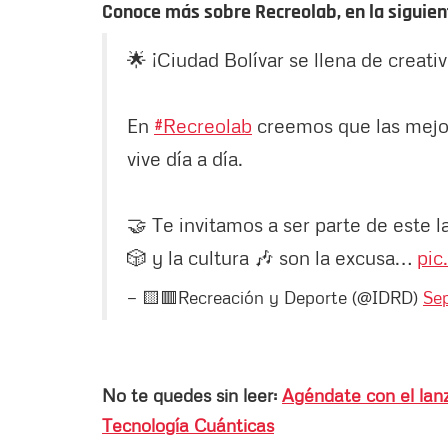
Conoce más sobre Recreolab, en la siguient
🌟 ¡Ciudad Bolívar se llena de creati
En
#Recreolab
creemos que las mejore
vive día a día.
🤝 Te invitamos a ser parte de este l
🎲 y la cultura 🎶 son la excusa…
pic
— 🟨🟥Recreación y Deporte (@IDRD)
Se
No te quedes sin leer:
Agéndate con el lanz
Tecnología Cuánticas