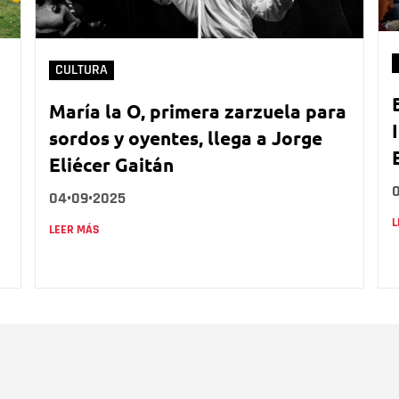
CULTURA
María la O, primera zarzuela para
sordos y oyentes, llega a Jorge
Eliécer Gaitán
04•09•2025
L
LEER MÁS
Nombre
C
Nombre