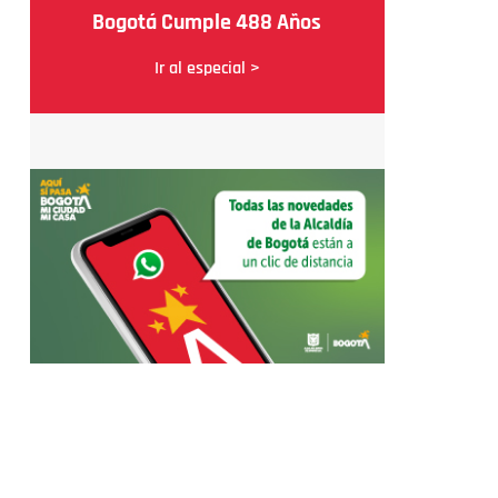
Bogotá Cumple 488 Años
Ir al especial >