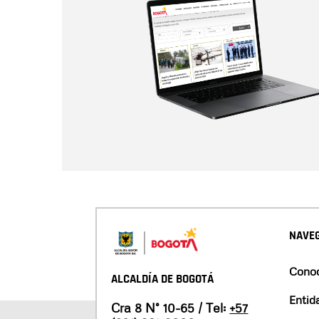
NAVEG
Conoc
ALCALDÍA DE BOGOTÁ
Entid
Cra 8 N° 10-65 / Tel:
+57