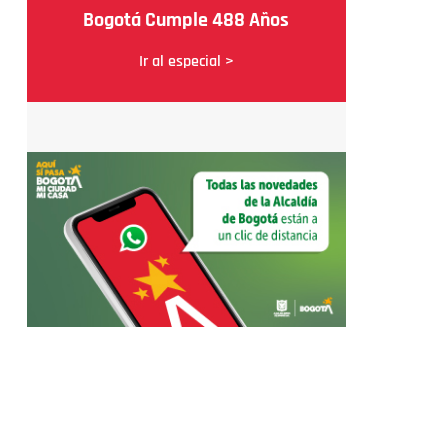
Bogotá Cumple 488 Años
Ir al especial >