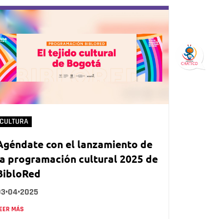
CULTURA
Agéndate con el lanzamiento de
la programación cultural 2025 de
BibloRed
03•04•2025
EER MÁS