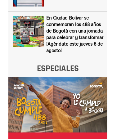
En Ciudad Bolívar se
conmemoran los 488 años
de Bogotá con una jornada
para celebrar y transformar
¡Agéndate este jueves 6 de
agosto!
ESPECIALES