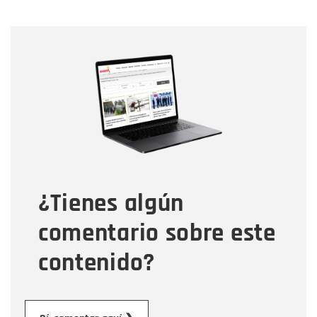
Nombre
Nombre
Correo electrónico
Tipo de comentario
¿Tienes algún
Mensaje
comentario sobre este
contenido?