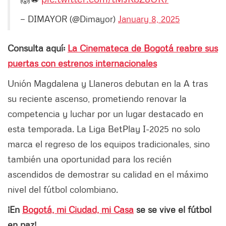
— DIMAYOR (@Dimayor)
January 8, 2025
Consulta aquí:
La Cinemateca de Bogotá reabre sus
puertas con estrenos internacionales
Unión Magdalena y Llaneros debutan en la A tras
su reciente ascenso, prometiendo renovar la
competencia y luchar por un lugar destacado en
esta temporada. La Liga BetPlay I-2025 no solo
marca el regreso de los equipos tradicionales, sino
también una oportunidad para los recién
ascendidos de demostrar su calidad en el máximo
nivel del fútbol colombiano.
¡En
Bogotá, mi Ciudad, mi Casa
se se vive el fútbol
en paz!