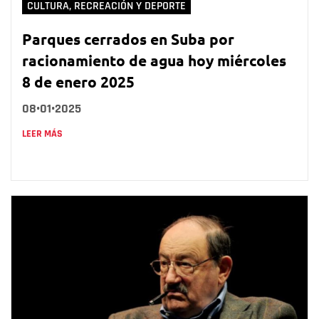
CULTURA, RECREACIÓN Y DEPORTE
Parques cerrados en Suba por
racionamiento de agua hoy miércoles
8 de enero 2025
08•01•2025
LEER MÁS