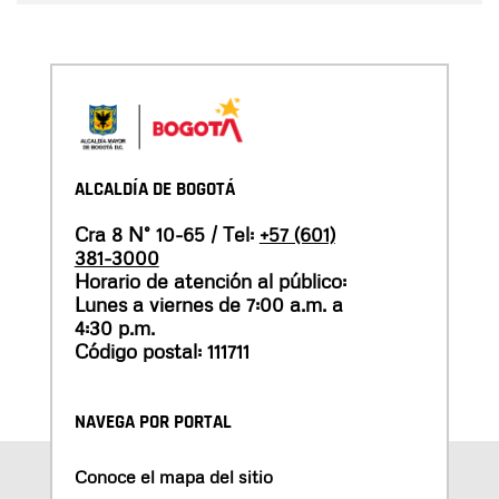
ALCALDÍA DE BOGOTÁ
Cra 8 N° 10-65 / Tel:
+57 (601)
381-3000
Horario de atención al público:
Lunes a viernes de 7:00 a.m. a
4:30 p.m.
Código postal: 111711
NAVEGA POR PORTAL
Conoce el mapa del sitio