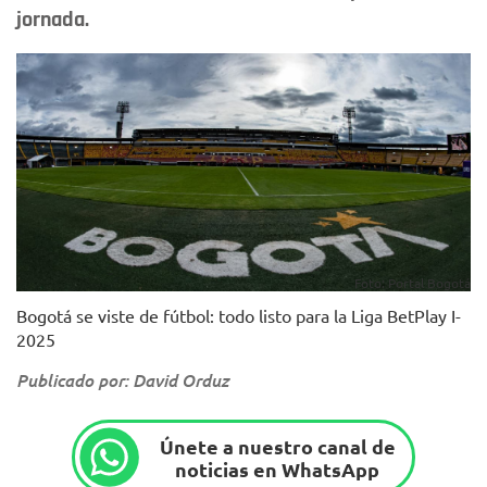
jornada.
Foto: Portal Bogotá
Bogotá se viste de fútbol: todo listo para la Liga BetPlay I-
2025
Publicado por: David Orduz
Únete a nuestro canal de
noticias en WhatsApp