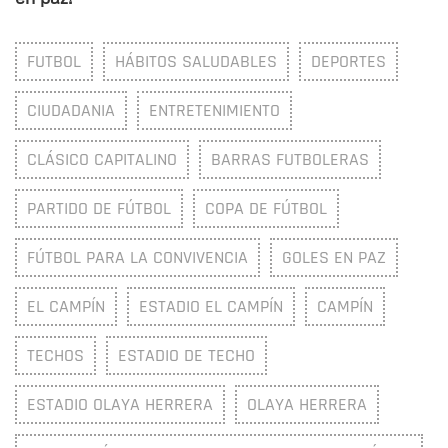
FUTBOL
HÁBITOS SALUDABLES
DEPORTES
CIUDADANIA
ENTRETENIMIENTO
CLÁSICO CAPITALINO
BARRAS FUTBOLERAS
PARTIDO DE FÚTBOL
COPA DE FÚTBOL
FÚTBOL PARA LA CONVIVENCIA
GOLES EN PAZ
EL CAMPÍN
ESTADIO EL CAMPÍN
CAMPÍN
TECHOS
ESTADIO DE TECHO
ESTADIO OLAYA HERRERA
OLAYA HERRERA