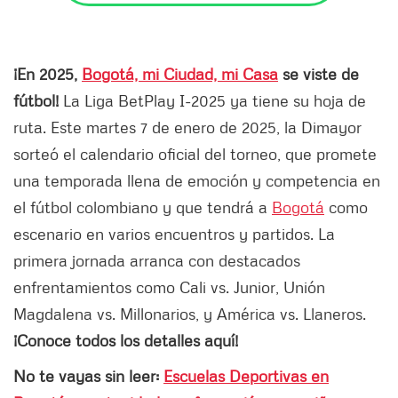
¡En 2025,
Bogotá, mi Ciudad, mi Casa
se viste de
fútbol!
La Liga BetPlay I-2025 ya tiene su hoja de
ruta. Este martes 7 de enero de 2025, la Dimayor
sorteó el calendario oficial del torneo, que promete
una temporada llena de emoción y competencia en
el fútbol colombiano y que tendrá a
Bogotá
como
escenario en varios encuentros y partidos. La
primera jornada arranca con destacados
enfrentamientos como Cali vs. Junior, Unión
Magdalena vs. Millonarios, y América vs. Llaneros.
¡Conoce todos los detalles aquí!
No te vayas sin leer:
Escuelas Deportivas en