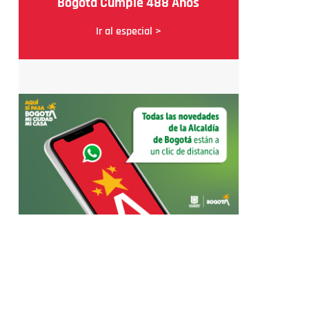
Bogotá Cumple 488 Años
Ir al especial >