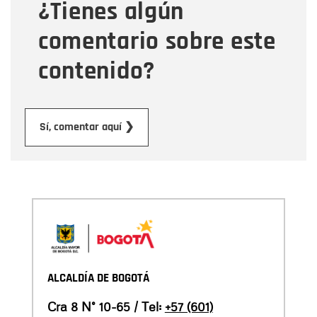
¿Tienes algún
Mensaje
comentario sobre este
contenido?
Enviar
Sí, comentar aquí ❯
ALCALDÍA DE BOGOTÁ
Cra 8 N° 10-65 / Tel:
+57 (601)