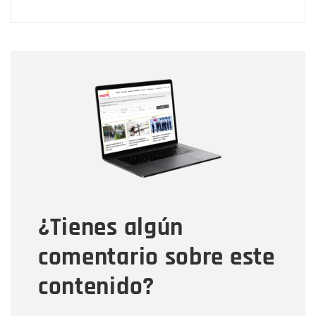
Nombre
Nombre
Correo electrónico
Tipo de comentario
¿Tienes algún
Mensaje
comentario sobre este
contenido?