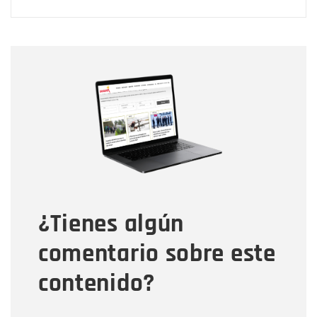
Nombre
Nombre
Correo electrónico
Tipo de comentario
¿Tienes algún
Mensaje
comentario sobre este
contenido?