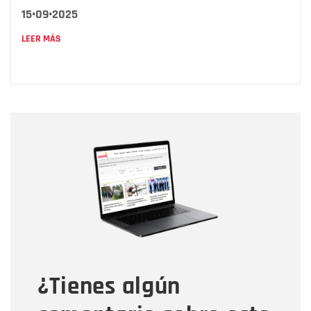
15•09•2025
LEER MÁS
Nombre
Nombre
Correo electrónico
Tipo de comentario
¿Tienes algún
Mensaje