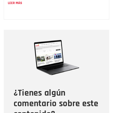
LEER MÁS
Nombre
Nombre
Correo electrónico
Tipo de comentario
¿Tienes algún
Mensaje
comentario sobre este