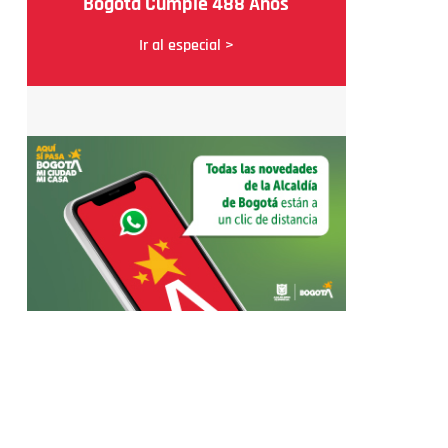
Bogotá Cumple 488 Años
Ir al especial >