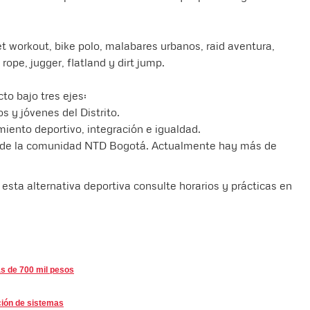
et workout, bike polo, malabares urbanos, raid aventura,
 rope, jugger, flatland y dirt jump.
cto bajo tres ejes:
 y jóvenes del Distrito.
miento deportivo, integración e igualdad.
al de la comunidad NTD Bogotá. Actualmente hay más de
 esta alternativa deportiva consulte horarios y prácticas en
ás de 700 mil pesos
ción de sistemas