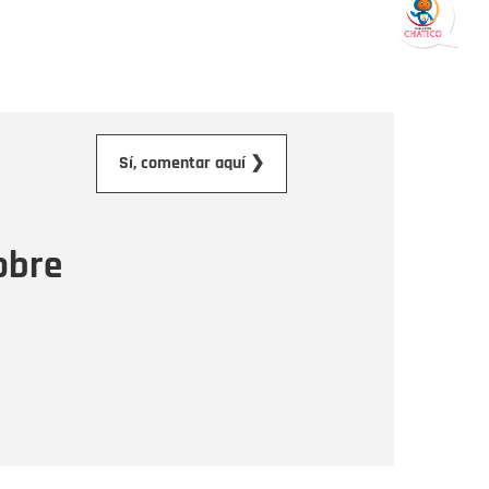
orreo electrónico
Sí, comentar aquí ❯
ensaje
obre
Enviar