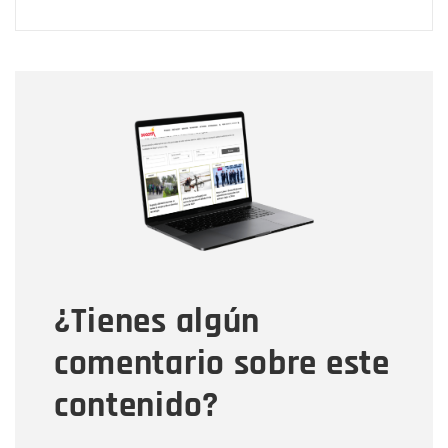
Nombre
Nombre
Correo electrónico
Tipo de comentario
¿Tienes algún
Mensaje
comentario sobre este
contenido?