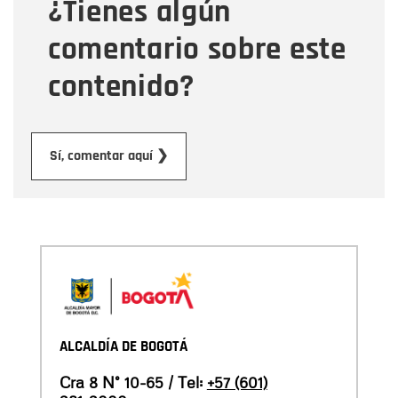
¿Tienes algún
Mensaje
comentario sobre este
contenido?
Enviar
Sí, comentar aquí ❯
ALCALDÍA DE BOGOTÁ
Cra 8 N° 10-65 / Tel:
+57 (601)