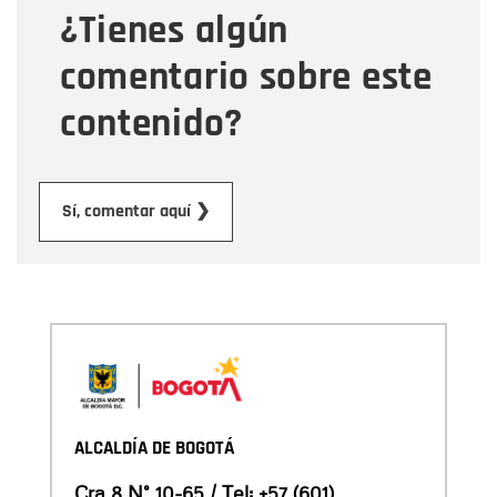
¿Tienes algún
Mensaje
comentario sobre este
contenido?
Enviar
Sí, comentar aquí ❯
ALCALDÍA DE BOGOTÁ
Cra 8 N° 10-65 / Tel:
+57 (601)