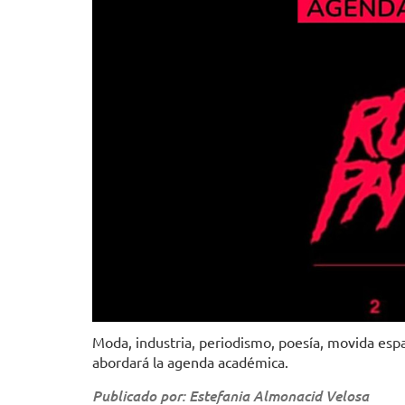
Moda, industria, periodismo, poesía, movida esp
abordará la agenda académica.
Publicado por: Estefania Almonacid Velosa