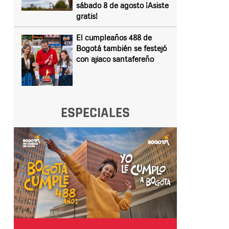
sábado 8 de agosto ¡Asiste
gratis!
El cumpleaños 488 de
Bogotá también se festejó
con ajiaco santafereño
ESPECIALES