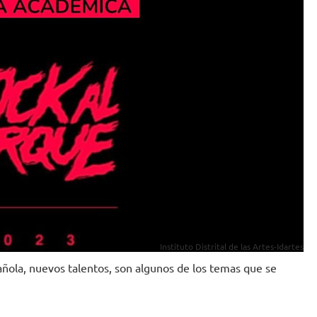
Instituto Distrital de las Artes-Idartes
añola, nuevos talentos, son algunos de los temas que se