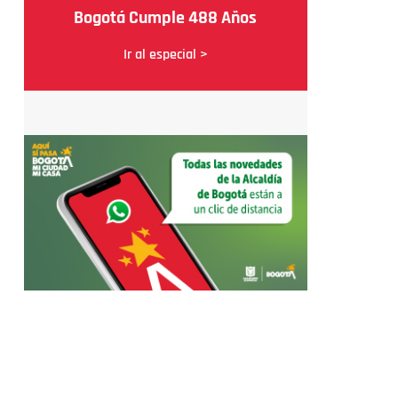
Bogotá Cumple 488 Años
Ir al especial >