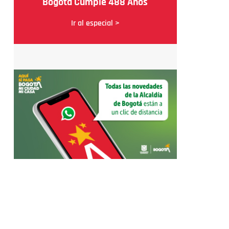
Bogotá Cumple 488 Años
Ir al especial >