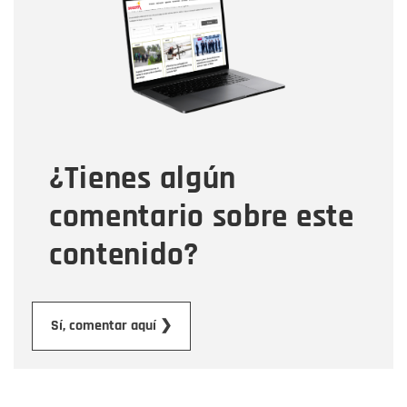
Correo electrónico
Tipo de comentario
¿Tienes algún
Mensaje
comentario sobre este
contenido?
Enviar
Sí, comentar aquí ❯