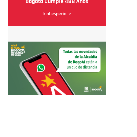
Bogotá Cumple 488 Años
Ir al especial >