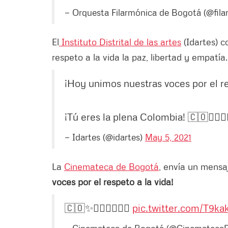
— Orquesta Filarmónica de Bogotá (@fil
El
Instituto Distrital de las artes
(Idartes) co
respeto a la vida la paz, libertad y empatía
¡Hoy unimos nuestras voces por el res
¡Tú eres la plena Colombia! 🇨🇴✊🏿✊
— Idartes (@idartes)
May 5, 2021
La
Cinemateca de Bogotá
, envía un mensaj
voces por el respeto a la vida!
🇨🇴✨✊🏿✊🏽✊🏻
pic.twitter.com/T9ka
— Cinemateca de Bogotá (@Cinemateca