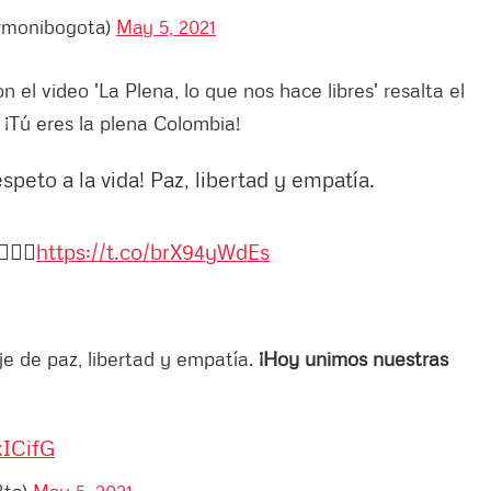
armonibogota)
May 5, 2021
n el video 'La Plena, lo que nos hace libres' resalta el
. ¡Tú eres la plena Colombia!
peto a la vida! Paz, libertad y empatía.
✊🏻
https://t.co/brX94yWdEs
e de paz, libertad y empatía.
¡Hoy unimos nuestras
kICifG
Bta)
May 5, 2021