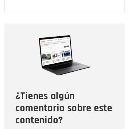
Nombre
Nombre
Correo electrónico
Tipo de comentario
¿Tienes algún
Mensaje
comentario sobre este
contenido?