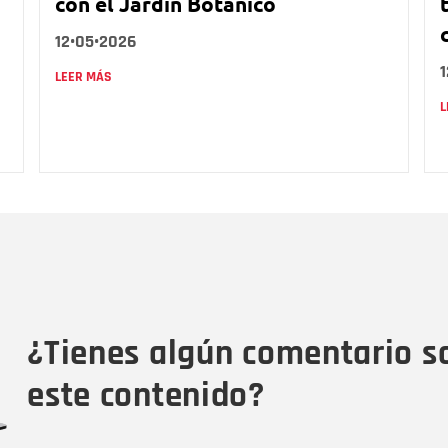
con el Jardín Botánico
12•05•2026
LEER MÁS
L
Nombre
C
Nombre
Tipo de comentario
M
¿Tienes algún comentario s
este contenido?