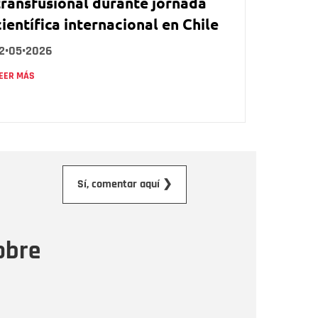
transfusional durante jornada
científica internacional en Chile
12•05•2026
EER MÁS
orreo electrónico
Sí, comentar aquí ❯
ensaje
obre