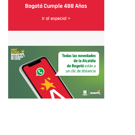
Bogotá Cumple 488 Años
Ir al especial >