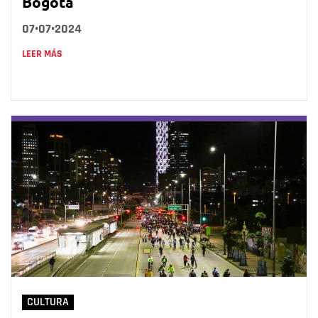
Bogotá
07•07•2024
LEER MÁS
CULTURA