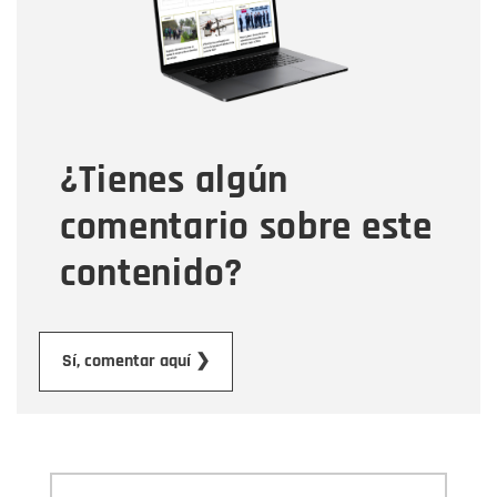
Correo electrónico
Tipo de comentario
¿Tienes algún
Mensaje
comentario sobre este
contenido?
Enviar
Sí, comentar aquí ❯