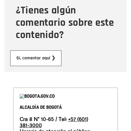
¿Tienes algún
Mensaje
comentario sobre este
contenido?
Enviar
Sí, comentar aquí ❯
ALCALDÍA DE BOGOTÁ
Cra 8 N° 10-65 / Tel:
+57 (601)
381-3000