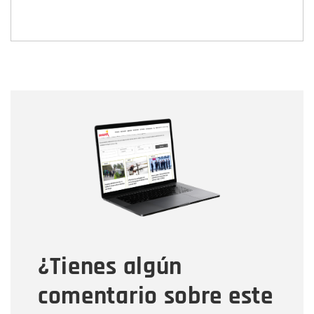
Nombre
Nombre
Correo electrónico
Tipo de comentario
¿Tienes algún
Mensaje
comentario sobre este