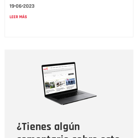
19•06•2023
LEER MÁS
Nombre
Nombre
Correo electrónico
Tipo de comentario
¿Tienes algún
Mensaje