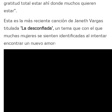
gratitud total estar ahí donde muchos quieren
estar".
Esta es la más reciente canción de Janeth Vargas
titulada
'La desconfiada',
un tema que con el que
muchas mujeres se sienten identificadas al intentar
encontrar un nuevo amor: