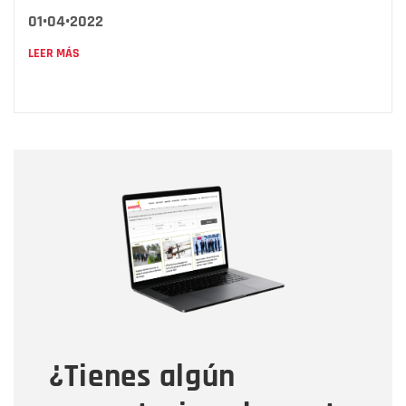
01•04•2022
LEER MÁS
Nombre
Nombre
Correo electrónico
Tipo de comentario
¿Tienes algún
Mensaje