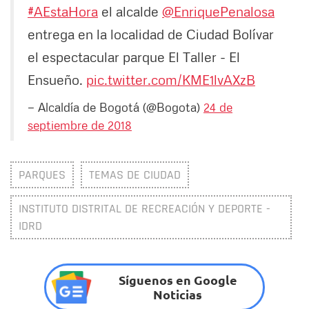
#AEstaHora
el alcalde
@EnriquePenalosa
entrega en la localidad de Ciudad Bolívar
el espectacular parque El Taller - El
Ensueño.
pic.twitter.com/KME1lvAXzB
— Alcaldía de Bogotá (@Bogota)
24 de
septiembre de 2018
PARQUES
TEMAS DE CIUDAD
INSTITUTO DISTRITAL DE RECREACIÓN Y DEPORTE -
IDRD
Síguenos en Google
Noticias