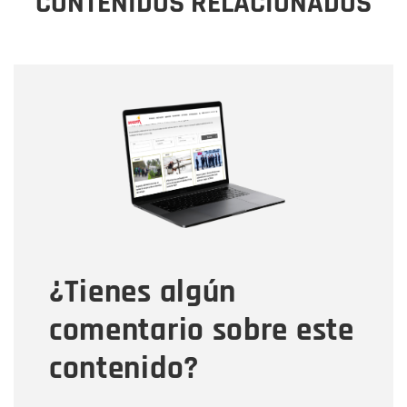
CONTENIDOS RELACIONADOS
Nombre
Nombre
Correo electrónico
Tipo de comentario
¿Tienes algún
Mensaje
comentario sobre este
contenido?