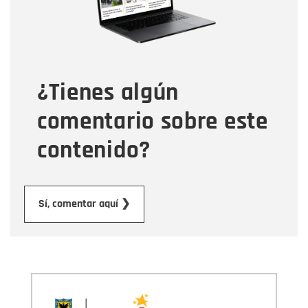
Tipo de comentario
¿Tienes algún
Mensaje
comentario sobre este
contenido?
Enviar
Sí, comentar aquí ❯