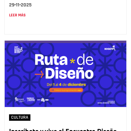
29•11•2025
LEER MÁS
CULTURA
Inscríbete y vive el Encuentro Diseño