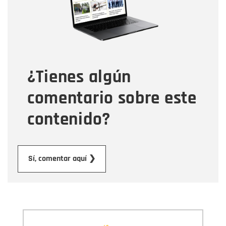
Tipo de comentario
¿Tienes algún
Mensaje
comentario sobre este
contenido?
Enviar
Sí, comentar aquí ❯