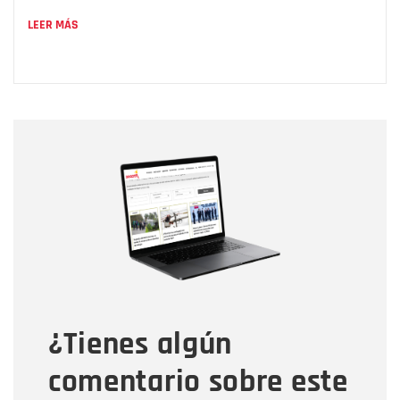
LEER MÁS
Nombre
Nombre
Correo electrónico
Tipo de comentario
¿Tienes algún
Mensaje
comentario sobre este