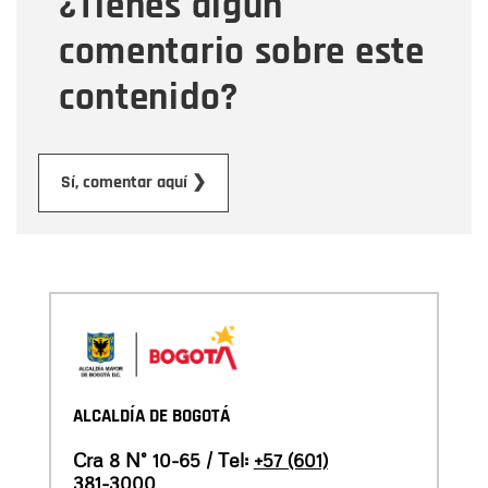
¿Tienes algún
comentario sobre este
contenido?
Enviar
Sí, comentar aquí ❯
ALCALDÍA DE BOGOTÁ
Cra 8 N° 10-65 / Tel:
+57 (601)
381-3000