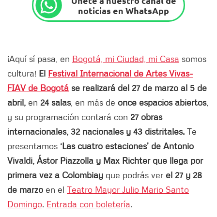
Únete a nuestro canal de
noticias en WhatsApp
¡Aquí sí pasa, en
Bogotá, mi Ciudad, mi Casa
somos
cultura!
El
Festival Internacional de Artes Vivas-
FIAV de Bogotá
se realizará del 27 de marzo al 5 de
abril,
en
24 salas
, en más de
once espacios abiertos
,
y su programación contará con
27 obras
internacionales, 32 nacionales y 43 distritales.
Te
presentamos
‘Las cuatro estaciones’ de Antonio
Vivaldi, Ástor Piazzolla y Max Richter que llega por
primera vez a Colombia
y
que podrás ver
el 27 y 28
de marzo
en el
Teatro Mayor Julio Mario Santo
Domingo
.
Entrada con boletería
.