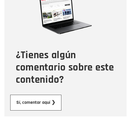
Correo electrónico
Tipo de comentario
¿Tienes algún
Mensaje
comentario sobre este
contenido?
Enviar
Sí, comentar aquí ❯