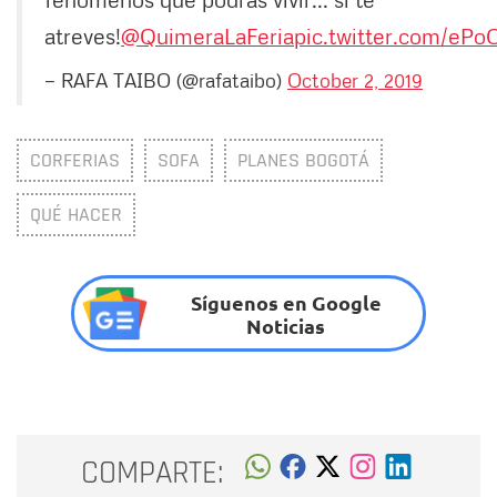
atreves!
@QuimeraLaFeria
pic.twitter.com/ePo
— RAFA TAIBO (@rafataibo)
October 2, 2019
CORFERIAS
SOFA
PLANES BOGOTÁ
QUÉ HACER
Síguenos en Google
Noticias
COMPARTE: