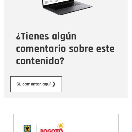
Tipo de comentario
¿Tienes algún
Mensaje
comentario sobre este
contenido?
Enviar
Sí, comentar aquí ❯