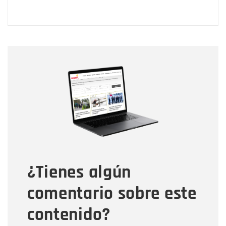
Nombre
Nombre
Correo electrónico
Tipo de comentario
¿Tienes algún
Mensaje
comentario sobre este
contenido?