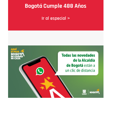
Bogotá Cumple 488 Años
Ir al especial >