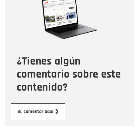
Correo electrónico
Tipo de comentario
¿Tienes algún
Mensaje
comentario sobre este
contenido?
Enviar
Sí, comentar aquí ❯