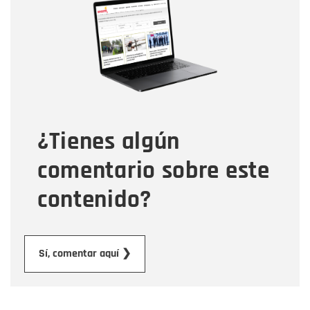
Nombre
Correo electrónico
Tipo de comentario
¿Tienes algún
Mensaje
comentario sobre este
contenido?
Enviar
Sí, comentar aquí ❯