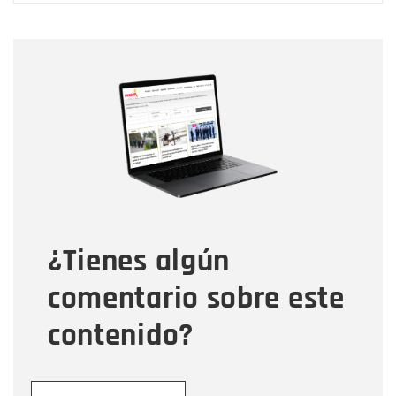
Nombre
Nombre
Correo electrónico
Tipo de comentario
¿Tienes algún
Mensaje
comentario sobre este
contenido?