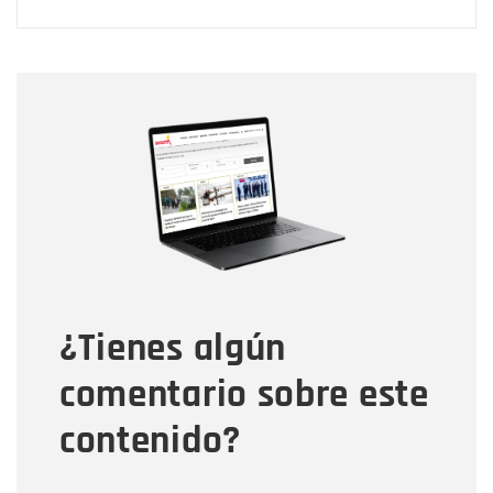
Nombre
Nombre
Correo electrónico
Tipo de comentario
¿Tienes algún
Mensaje
comentario sobre este
contenido?