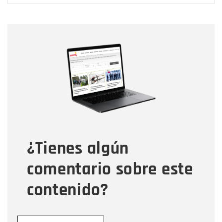
Nombre
Nombre
Correo electrónico
Tipo de comentario
¿Tienes algún
Mensaje
comentario sobre este
contenido?